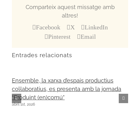
Comparteix aquest missatge amb
altres!
Facebook
X
LinkedIn
Pinterest
Email
Entrades relacionats
Ensemble, la xarxa d’espais productius
col·laboratius, es presenta amb la jornada
“Produint (en)comú”
abril 1st, 2026