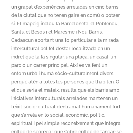
un grapat d’experiències arrelades en cinc barris
de la ciutat que no tenen gaire en comú o potser
si. El mapeig inclou la Barceloneta, el Poblenou,
Sants, el Besós i el Maresme i Nou Barris.
Cadascun aportant una to particular a la mirada
intercultural pel fet d’estar localitzada en un
indret que la fa singular, una plaça, un casal, un
parc o un carrer principal. Així es va fent un
entorn urbà i humà sòcio-culturalment divers
perquè atén a totes les persones que l’habiten. O
el que seria el mateix, resulta que els barris amb
iniciatives interculturals arrelades mantenen un
teixit sòcio-cultural d’entramat humanament fort
que s’arrela en lo social, econòmic, polític,
espiritual i pel simple reconeixement que integra
enlloc de segregar que s’obre enlloc de tancar-se