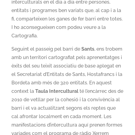
interculturals en el dia a dia entre persones,
entitats i programes ben variats que, al cap i a la
fi, comparteixen les ganes de fer barri entre totes.
I ho aconsegueixen com podeu veure a la
Cartografia.
Seguint el passeig pel barri de
Sants
, ens trobem
amb un territori cartografiat pels aprenentatges i
èxits del seu teixit associatiu de base aplegat en
el Secretariat d’Entitats de Sants, Hostafrancs i la
Bordeta amb més de 320 entitats. En aquest
context la
Taula Intercultural
té l’encàrrec des de
2010 de vetllar per la cohesió i la convivència al
barri i el va actualitzant segons els reptes que
cal afrontar localment en cada moment. Les
manifestacions d’intercultura aquí prenen formes
variades com el programa de ràdio Xerrem